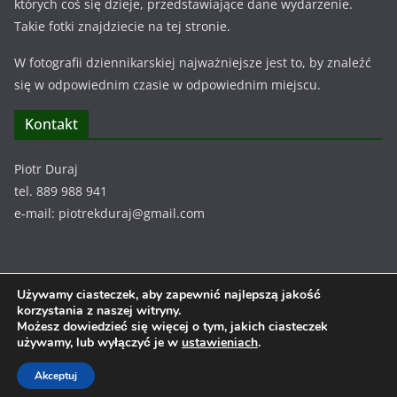
których coś się dzieje, przedstawiające dane wydarzenie.
Takie fotki znajdziecie na tej stronie.
W fotografii dziennikarskiej najważniejsze jest to, by znaleźć
się w odpowiednim czasie w odpowiednim miejscu.
Kontakt
Piotr Duraj
tel. 889 988 941
e-mail: piotrekduraj@gmail.com
Używamy ciasteczek, aby zapewnić najlepszą jakość
Prawa autorskie © 2026
Piotr Duraj
. Wszystkie prawa
korzystania z naszej witryny.
Możesz dowiedzieć się więcej o tym, jakich ciasteczek
zastrzeżone.
używamy, lub wyłączyć je w
ustawieniach
.
Motyw:
ColorMag
stworzony przez ThemeGrill. Wspierane
przez
WordPress
.
Akceptuj